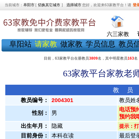
当前城市：
阜阳市
[
切换其它城市
]
选择城市
您好，欢迎来63家教平台！请
登
六三家教
阜阳站
请家教
做家教
学员信息
教员
目前，63家教平台在册教员
3809
名，其中明星教员
163
名
63家教平台家教老师
教 员
教员编号：
2004301
教员姓
电话预约
性别：
男
预约我
出生年月：
隐藏
提示：打
目前身份：
本科在读
最后登录：