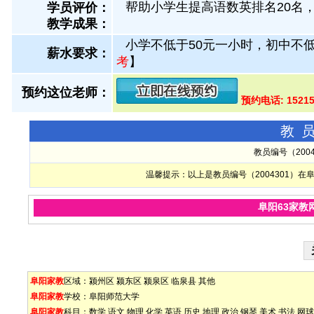
帮助小学生提高语数英排名20名，
学员评价：
教学成果：
小学不低于50元一小时，初中不低
薪水要求：
考
】
预约这位老师：
预约电话: 152
教
教员编号（200
温馨提示：以上是教员编号（2004301）
阜阳63家教
阜阳家教
区域：
颍州区
颍东区
颍泉区
临泉县
其他
阜阳家教
学校：
阜阳师范大学
阜阳家教
科目：
数学
语文
物理
化学
英语
历史
地理
政治
钢琴
美术
书法
网球