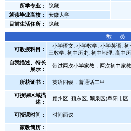
所学专业：
隐藏
就读毕业高校：
安徽大学
目前生活住所：
隐藏
教 员
小学语文, 小学数学, 小学英语, 
可教授科目：
三数学, 初中历史, 初中地理, 
自我描述、特长
带过两次小学家教，两次初中家
展示
：
所获证书
：
英语四级，普通话二甲
可授课区域描
颍州区, 颍东区, 颍泉区(阜阳市
述：
可授课时间：
时间面议
家教简历：