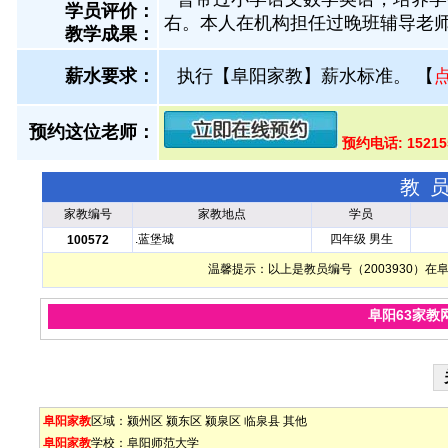
学员评价：
右。本人在机构担任过晚班辅导老
教学成果：
薪水要求：
执行【阜阳家教】薪水标准。
【
预约这位老师：
预约电话: 1521
教
家教编号
家教地点
学员
.蓝堡城
四年级 男生
100572
温馨提示：以上是教员编号（2003930）
阜阳63家教
阜阳家教
区域：
颍州区
颍东区
颍泉区
临泉县
其他
阜阳家教
学校：
阜阳师范大学