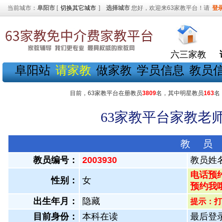
当前城市：
阜阳市
[
切换其它城市
]
选择城市
您好，欢迎来63家教平台！请
登
六三家教
阜阳站
请家教
做家教
学员信息
教员
目前，63家教平台在册教员
3809
名，其中明星教员
163
名
63家教平台家教老师
教 员
教员编号：
2003930
教员姓
电话预约
性别：
女
预约我
出生年月：
隐藏
提示：打
目前身份：
本科在读
最后登录：