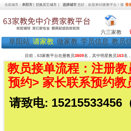
当前城市：
阜阳市
[
切换其它城市
]
选择城市
您好，欢迎来63家教平台！请
登
六三家教
阜阳站
请家教
做家教
学员信息
教员
目前，63家教平台在册教员
3809
名，其中明星教员
163
名
教员接单流程：注册教员
预约> 家长联系预约教
请致电: 15215533