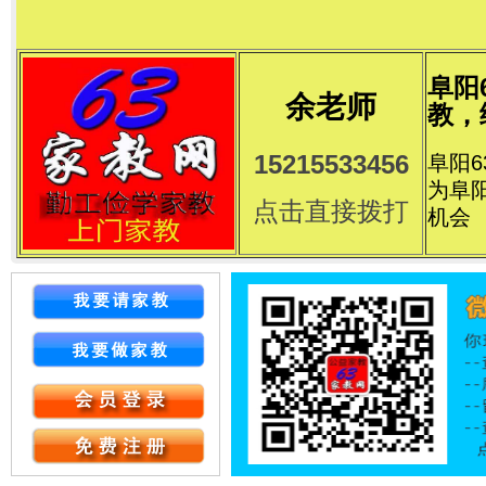
阜阳
余老师
教，
15215533456
阜阳
为阜
点击直接拨打
机会