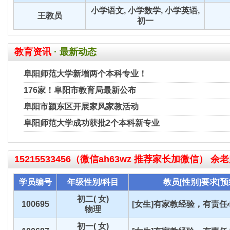
小学语文, 小学数学, 小学英语,
王教员
初一
教育资讯
· 最新动态
阜阳师范大学新增两个本科专业！
176家！阜阳市教育局最新公布
阜阳市颍东区开展家风家教活动
阜阳师范大学成功获批2个本科新专业
15215533456（微信ah63wz 推荐家长加微信） 余老师
学员编号
年级性别/科目
教员[性别]要求[预
初二( 女)
100695
[女生]有家教经验，有责任心
物理
初一( 女)