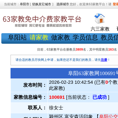
当前城市：
阜阳市
[
切换其它城市
]
选择城市
您好，欢迎来63家教平台！请
登
六三家教
阜阳站
请家教
做家教
学员信息
教员
目前，63家教平台在册教员
3809
名，其中明星教员
163
名
请合适的教员尽快网上申请，如果您还不是我们的教员，请先
注册
！
阜阳63家教网1006
2026-02-23 10:42:54 (已有
0
个教
发布时间：
此家教)
家教信息编号：
100691
[当前状态：
已成功
]
联系人：
徐女士
颍州区.富安森活印象 【
阜阳公交