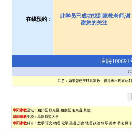
此学员已成功找到家教老师,谢
在线预约：
谢您的关注
应聘1006
此
注意：如果您已应聘此家教，但是未出现在此列
阜阳家教
区域：
颍州区
颍东区
颍泉区
临泉县
其他
阜阳家教
学校：
阜阳师范大学
阜阳家教
科目：
数学
语文
物理
化学
英语
历史
地理
政治
钢琴
美术
书法
网球