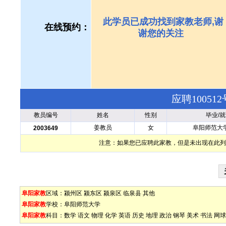
此学员已成功找到家教老师,谢
在线预约：
谢您的关注
应聘1005
教员编号
姓名
性别
毕业/
姜教员
女
阜阳师范大
2003649
注意：如果您已应聘此家教，但是未出现在此列
阜阳家教
区域：
颍州区
颍东区
颍泉区
临泉县
其他
阜阳家教
学校：
阜阳师范大学
阜阳家教
科目：
数学
语文
物理
化学
英语
历史
地理
政治
钢琴
美术
书法
网球