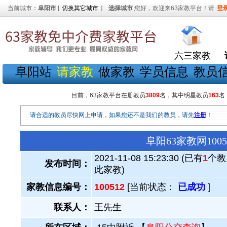
当前城市：
阜阳市
[
切换其它城市
]
选择城市
您好，欢迎来63家教平台！请
登
六三家教
阜阳站
请家教
做家教
学员信息
教员
目前，63家教平台在册教员
3809
名，其中明星教员
163
名
请合适的教员尽快网上申请，如果您还不是我们的教员，请先
注册
！
阜阳63家教网10
2021-11-08 15:23:30 (已有
1
个教
发布时间：
此家教)
家教信息编号：
100512
[当前状态：
已成功
]
联系人：
王先生