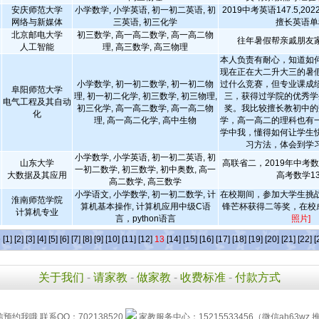
安庆师范大学
小学数学, 小学英语, 初一初二英语, 初
2019中考英语147.5,20
网络与新媒体
三英语, 初三化学
擅长英语单
北京邮电大学
初三数学, 高一高二数学, 高一高二物
往年暑假帮亲戚朋友
人工智能
理, 高三数学, 高三物理
本人负责有耐心，知道如
现在正在大二升大三的暑
小学数学, 初一初二数学, 初一初二物
过什么竞赛，但专业课成
阜阳师范大学
理, 初一初二化学, 初三数学, 初三物理,
三，获得过学院的优秀学
电气工程及其自动
初三化学, 高一高二数学, 高一高二物
奖。我比较擅长教初中的
化
理, 高一高二化学, 高中生物
学，高一高二的理科也有
学中我，懂得如何让学生
习方法，体会到学
小学数学, 小学英语, 初一初二英语, 初
山东大学
高联省二，2019年中考数学
一初二数学, 初三数学, 初中奥数, 高一
大数据及其应用
高考数学13
高二数学, 高三数学
小学语文, 小学数学, 初一初二数学, 计
在校期间，参加大学生挑
淮南师范学院
算机基本操作, 计算机应用中级C语
锋芒杯获得二等奖，在校
计算机专业
言，python语言
照片]
条
[1]
[2]
[3]
[4]
[5]
[6]
[7]
[8]
[9]
[10]
[11]
[12]
13
[14]
[15]
[16]
[17]
[18]
[19]
[20]
[21]
[22]
[
关于我们
-
请家教
-
做家教
-
收费标准
-
付款方式
信预约我哦 联系QQ：702138520
家教服务中心：15215533456（微信ah63wz 