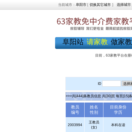
当前城市：
阜阳市
[
切换其它城市
]
选择城市
阜阳站
请家教
做家教
目前，63家教平台在册
ID
>>>共[444]条教员信息 共[30]页 每页[15]
教员
姓名
目前身份
编号
性别
学历
王教员
2003994
本科在读
(女)