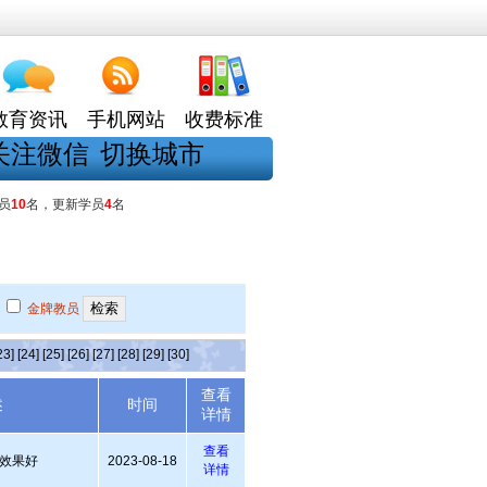
教育资讯
手机网站
收费标准
关注微信
切换城市
员
10
名，更新学员
4
名
金牌教员
23]
[24]
[25]
[26]
[27]
[28]
[29]
[30]
查看
述
时间
详情
查看
效果好
2023-08-18
详情