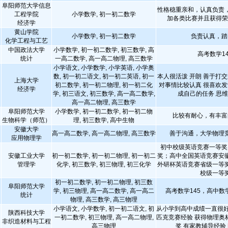
阜阳师范大学信息
性格稳重亲和，认真负责
工程学院
小学数学, 初一初二数学
加各类比赛并且获得
经济学
黄山学院
小学数学, 初一初二数学
负责认真，踏
化学工程与工艺
中国政法大学
小学数学, 初一初二数学, 初三数学, 高
高考数学14
统计
一高二数学, 高一高二物理, 高三数学
小学语文, 小学数学, 小学英语, 小学奥
数, 初一初二语文, 初一初二英语, 初一
本人很活泼 开朗 善于打交
上海大学
初二数学, 初一初二物理, 初一初二化
对事情比较认真 很喜欢发
经济学
学, 初三语文, 初三数学, 高一高二数学,
成自己的任务 思
高一高二物理, 高三数学
阜阳师范大学
小学数学, 初一初二数学, 初一初二物
比较有耐心，有丰富
生物科学（师范）
理, 初三数学, 高中生物
安徽大学
高一高二数学, 高一高二物理, 高三数学
善于沟通，大学物理
应用物理学
初中校级英语竞赛一等奖
安徽工业大学
初一初二数学, 初一初二物理, 初一初二
奖；高中全国英语竞赛安
管理学
化学, 初三数学, 初三物理, 初三化学
外研杯英语竞赛省级一等
校级一等
初一初二数学, 初一初二物理, 初三数
阜阳师范大学
学, 初三物理, 高一高二数学, 高一高二
高考数学145，高中数
统计
物理, 高三数学, 高三物理
小学语文, 小学数学, 初一初二语文, 初
从小学到高中成绩一直很好
陕西科技大学
一初二数学, 初三物理, 高一高二物理,
匹克竞赛经验 获得物理奥
非织造材料与工程
高三物理
奖 有家教辅导经验