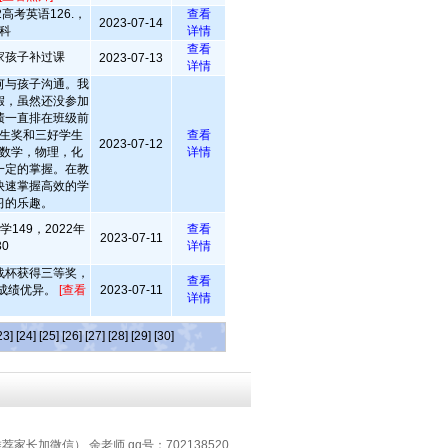
22高考英语126.，
查看
2023-07-14
科
详情
查看
家孩子补过课
2023-07-13
详情
何与孩子沟通。我
假，虽然还没参加
绩一直排在班级前
生奖和三好学生
查看
2023-07-12
数学，物理，化
详情
一定的掌握。在教
快速掌握高效的学
习的乐趣。
149，2022年
查看
2023-07-11
0
详情
战杯获得三等奖，
查看
成绩优异。
[查看
2023-07-11
详情
23]
[24]
[25]
[26]
[27]
[28]
[29]
[30]
推荐家长加微信） 余老师 qq号：702138520