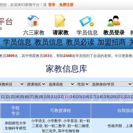
您好，欢迎来63家教平台！请
登录
免费注册
六三家教
请家教
学员信息
教员登录
学员信息
教员信息
教员必读
加盟招商
教员
3809
名，其中明星教员
163
名，帮助
2448
名学员找到了合适的老师。今日更新教
家教信息库
条
[1]
[2]
[3]
[4]
[5]
[6]
[7]
[8]
[9]
[10]
[11]
[12]
13
[14]
[15]
[16]
[17]
[18]
[19]
[20]
[21]
[22]
[
学校
可教授课程
自我描
专业
小学语文, 小学数学, 小学英语, 初一初
阜阳师范大学
二英语, 初一初二数学, 初一初二物理,
性格开朗，上课
生物科学师范
初三化学, 高中生物生物