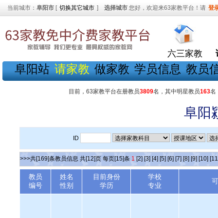
当前城市：
阜阳市
[
切换其它城市
]
选择城市
您好，欢迎来63家教平台！请
登
六三家教
阜阳站
请家教
做家教
学员信息
教员
目前，63家教平台在册教员
3809
名，其中明星教员
163
名
阜阳
ID
>>>共[169]条教员信息 共[12]页 每页[15]条
1
[2]
[3]
[4]
[5]
[6]
[7]
[8]
[9]
[10]
[11
教员
姓名
目前身份
学校
编号
性别
学历
专业