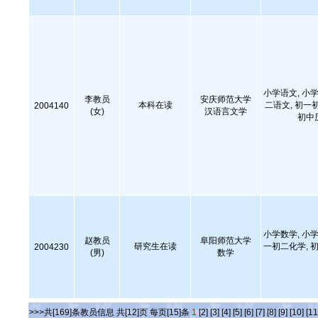
小学语文, 小学
李教员
安庆师范大学
本科在读
二语文, 初一
2004140
(女)
汉语言文学
初中
小学数学, 小学
赵教员
阜阳师范大学
研究生在读
一初二化学, 初
2004230
(男)
数学
>>>共[169]条教员信息 共[12]页 每页[15]条
1
[2]
[3]
[4]
[5]
[6]
[7]
[8]
[9]
[10]
[11