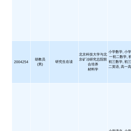
小学数学, 小学
北京科技大学与北
一初二数学, 
胡教员
京矿冶研究总院联
研究生在读
初三数学, 初三
2004254
(男)
合培养
二英语, 高一高
材料学