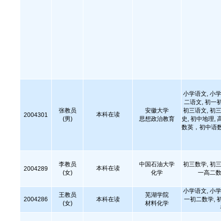
小学语文, 小学
二语文, 初一
张教员
安徽大学
初三语文, 初三
本科在读
2004301
(男)
思想政治教育
史, 初中地理
数英，初中语
李教员
中国石油大学
初三数学, 初三
本科在读
2004289
(女)
化学
一高二数
小学语文, 小学
王教员
芜湖学院
2004286
本科在读
一初二数学, 
(女)
材料化学