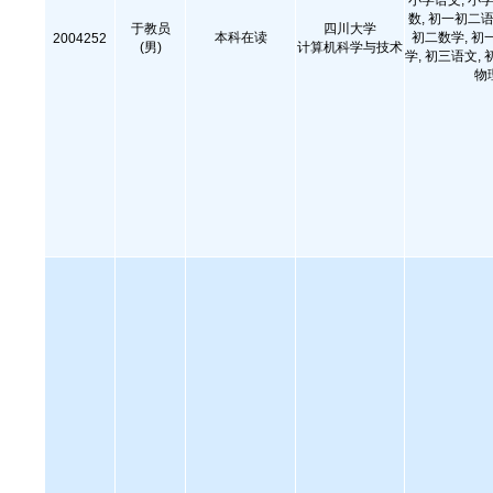
小学语文, 小学
数, 初一初二语
于教员
四川大学
本科在读
初二数学, 初
2004252
(男)
计算机科学与技术
学, 初三语文, 
物