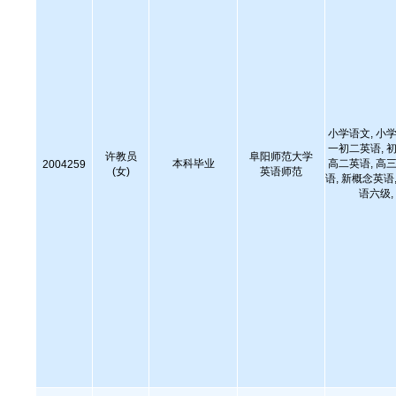
小学语文, 小学
一初二英语, 初
许教员
阜阳师范大学
本科毕业
高二英语, 高三
2004259
(女)
英语师范
语, 新概念英语,
语六级, 