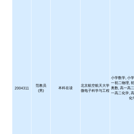
小学数学, 小学
一初二物理, 初
范教员
北京航空航天大学
本科在读
奥数, 高一高二
2004311
(男)
微电子科学与工程
一高二化学, 高
化