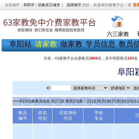
当前城市：
阜阳市
[
切换其它城市
]
选择城市
您好，欢迎来63家教平台！请
登
六三家教
阜阳站
请家教
做家教
学员信息
教员
目前，63家教平台在册教员
3809
名，其中明星教员
163
名
阜阳
ID
>>>共[393]条教员信息 共[27]页 每页[15]条
1
[2]
[3]
[4]
[5]
[6]
[7]
[8]
[9]
[10]
[11
教员
姓名
目前身份
学校
编号
性别
学历
专业