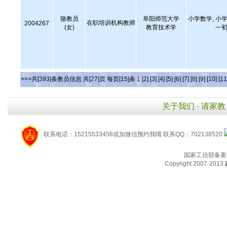
骆教员
阜阳师范大学
小学数学, 小学
在职培训机构教师
2004267
(女)
教育技术学
一初
>>>共[393]条教员信息 共[27]页 每页[15]条
1
[2]
[3]
[4]
[5]
[6]
[7]
[8]
[9]
[10]
[11
关于我们
-
请家教
联系电话：15215533456或加微信预约我哦 联系QQ：702138520
国家工信部备案
Copyright 2007-2013