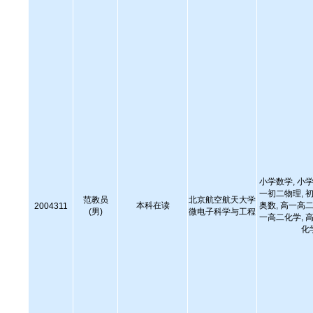
小学数学, 小学
一初二物理, 初
范教员
北京航空航天大学
本科在读
奥数, 高一高二
2004311
(男)
微电子科学与工程
一高二化学, 高
化