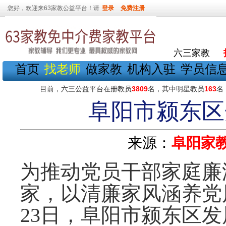
您好，欢迎来63家教公益平台！请
登录
免费注册
六三家教
首页
找老师
做家教
机构入驻
学员信
目前，六三公益平台在册教员
3809
名，其中明星教员
163
名
阜阳市颍东区
来源：
阜阳家
为推动党员干部家庭廉
家，以清廉家风涵养党
23日，阜阳市颍东区