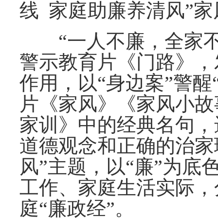
线 家庭助廉养清风”
“一人不廉，全家不
警示教育片《门路》，
作用，以“身边案”警醒
片《家风》《家风小故
家训》中的经典名句，
道德观念和正确的治家
风”主题，以“廉”为底
工作、家庭生活实际，
庭“廉政经”。